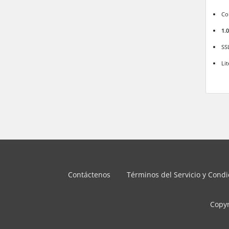
Co
1.
SS
Li
Contáctenos
Términos del Servicio y Cond
Copyr