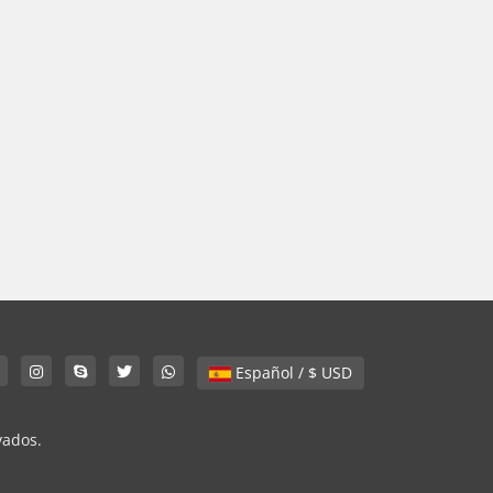
Español / $ USD
vados.