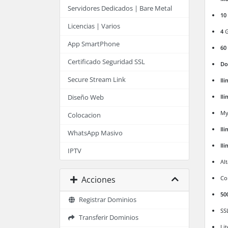
Servidores Dedicados | Bare Metal
10
Licencias | Varios
4
G
App SmartPhone
60
Certificado Seguridad SSL
Do
Secure Stream Link
Il
Il
Diseño Web
My
Colocacion
Il
WhatsApp Masivo
Il
IPTV
Al
Acciones
Co
50
Registrar Dominios
SS
Transferir Dominios
Li