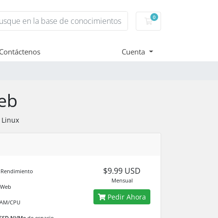
0
Carro de Pedidos
Contáctenos
Cuenta
eb
 Linux
e
$9.99 USD
Rendimiento
Mensual
o Web
Pedir Ahora
AM/CPU
 SSD NVMe
de espacio