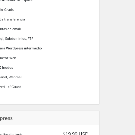
io
Gratis
ada
transferencia
tas de email
l, Subdominios, FTP
para Wordpress intermedio
ructor Web
0
Inodos
Panel, Webmail
eed - cPGuard
press
$19.99 USD
mo
Rendimiento