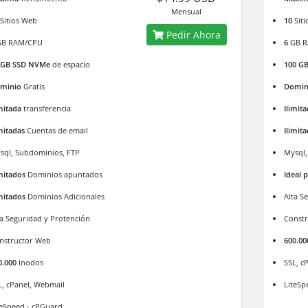
Mensual
Sitios Web
10
Siti
Pedir Ahora
B RAM/CPU
6
GB R
 GB SSD NVMe
de espacio
100 G
minio
Gratis
Domin
imitada
transferencia
Ilimit
imitadas
Cuentas de email
Ilimit
sql, Subdominios, FTP
Mysql,
imitados
Dominios apuntados
Ideal 
imitados
Dominios Adicionales
Alta S
ta Seguridad y Protención
Const
nstructor Web
600.00
0.000
Inodos
SSL, c
L, cPanel, Webmail
LiteSp
teSpeed - cPGuard