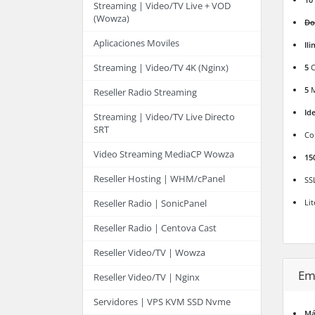
Streaming | Video/TV Live + VOD
(Wowza)
Do
Aplicaciones Moviles
Il
Streaming | Video/TV 4K (Nginx)
5
C
5
M
Reseller Radio Streaming
Id
Streaming | Video/TV Live Directo
SRT
Co
Video Streaming MediaCP Wowza
15
Reseller Hosting | WHM/cPanel
SS
Li
Reseller Radio | SonicPanel
Reseller Radio | Centova Cast
Reseller Video/TV | Wowza
Em
Reseller Video/TV | Nginx
Servidores | VPS KVM SSD Nvme
Má