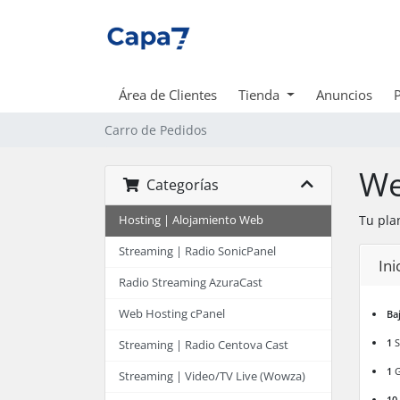
Área de Clientes
Tienda
Anuncios
Carro de Pedidos
We
Categorías
Tu pla
Hosting | Alojamiento Web
Streaming | Radio SonicPanel
Ini
Radio Streaming AzuraCast
Web Hosting cPanel
Ba
1
S
Streaming | Radio Centova Cast
1
G
Streaming | Video/TV Live (Wowza)
10