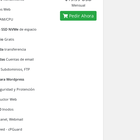
Mensual
os Web
Pedir Ahora
AM/CPU
B SSD NVMe
de espacio
io
Gratis
ada
transferencia
adas
Cuentas de email
 Subdominios, FTP
para Wordpress
eguridad y Protención
ructor Web
0
Inodos
Panel, Webmail
eed - cPGuard