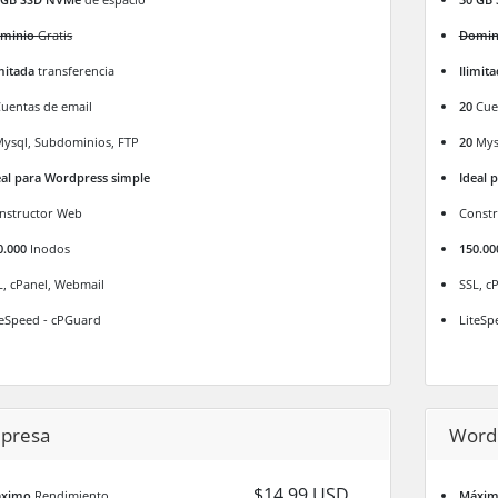
minio
Gratis
Domin
imitada
transferencia
Ilimit
uentas de email
20
Cuen
ysql, Subdominios, FTP
20
Mysq
eal para Wordpress simple
Ideal 
nstructor Web
Const
0.000
Inodos
150.00
L, cPanel, Webmail
SSL, c
teSpeed - cPGuard
LiteSp
presa
Word
$14.99 USD
ximo
Rendimiento
Máxi