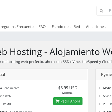
Preguntas Frecuentes - FAQ
Estado de la Red
Afiliaciones
b Hosting - Alojamiento W
n de hosting web perfecto, ahora con SSD nVme, LiteSpeed y Cloud
cial
Pym
$5.99 USD
jo
Rendimiento
Medio
Mensual
itio Web
5
Siti
Pedir Ahora
B RAM/CPU
2
GB R
 GB SSD NVMe
de espacio
30 GB