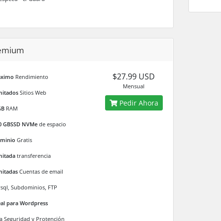
emium
$27.99 USD
ximo
Rendimiento
Mensual
imitados
Sitios Web
Pedir Ahora
GB
RAM
0 GBSSD NVMe
de espacio
minio
Gratis
imitada
transferencia
imitadas
Cuentas de email
sql, Subdominios, FTP
eal para Wordpress
ta Seguridad y Protención