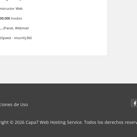
nstructor Web
000.000
Inodos
L, cPanel, Webmail
teSpeed - imunify360
iciones de Uso
ight © 2026 Capa7 Web Hosting Service. Todos los derechos reser