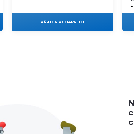
D
AÑADIR AL CARRITO
N
c
c