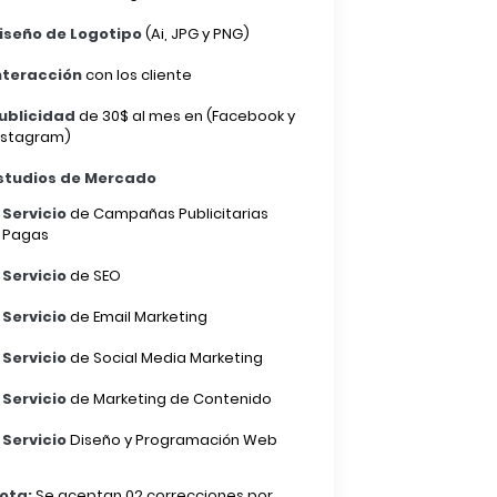
iseño de Logotipo
(Ai, JPG y PNG)
nteracción
con los cliente
ublicidad
de 30$ al mes en (Facebook y
nstagram)
studios de Mercado
Servicio
de Campañas Publicitarias
Pagas
Servicio
de SEO
Servicio
de Email Marketing
Servicio
de Social Media Marketing
Servicio
de Marketing de Contenido
Servicio
Diseño y Programación Web
ota:
Se aceptan 02 correcciones por