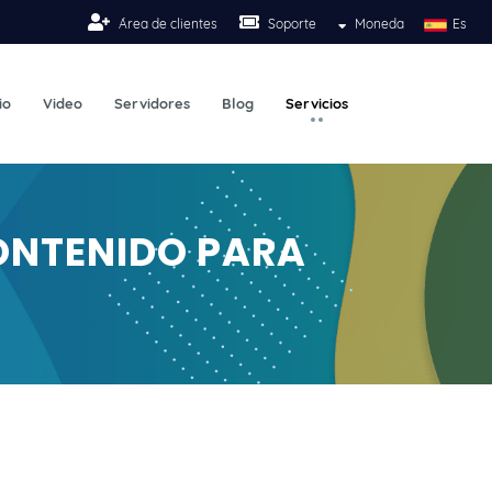
Área de clientes
Soporte
Moneda
Es
io
Video
Servidores
Blog
Servicios
CONTENIDO PARA