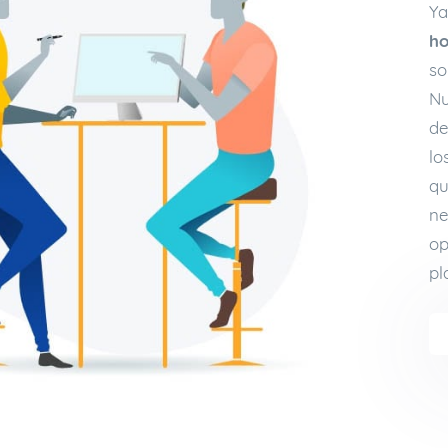
Ya
ho
so
Nu
de
lo
qu
ne
op
pl