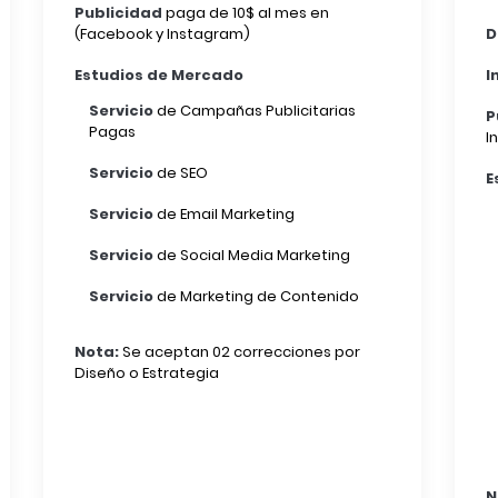
Publicidad
paga de 10$ al mes en
(Facebook y Instagram)
D
Estudios de Mercado
I
Servicio
de Campañas Publicitarias
P
Pagas
I
Servicio
de SEO
E
Servicio
de Email Marketing
Servicio
de Social Media Marketing
Servicio
de Marketing de Contenido
Nota:
Se aceptan 02 correcciones por
Diseño o Estrategia
N