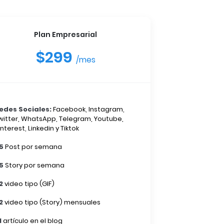
Plan Empresarial
$299
/mes
edes Sociales:
Facebook, Instagram,
witter, WhatsApp, Telegram, Youtube,
interest, Linkedin y Tiktok
5
Post por semana
5
Story por semana
2
video tipo (GIF)
2
video tipo (Story) mensuales
1
artículo en el blog