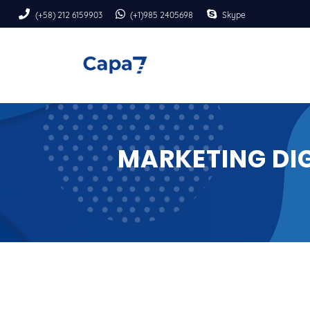
(+58) 212 6159903
(+1)985 2405698
Skype
MARKETING DIG