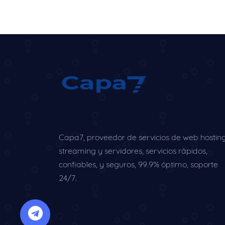
Capa7, proveedor de servicios de web hosting
streaming y servidores, servicios rápidos,
confiables, y seguros, 99.9% óptimo, soporte
24/7.