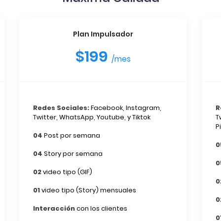
Plan Impulsador
$199
/mes
Redes Sociales:
Facebook, Instagram,
R
Twitter, WhatsApp, Youtube, y Tiktok
T
P
04
Post por semana
0
04
Story por semana
0
02
video tipo (GIF)
0
01
video tipo (Story) mensuales
0
Interacción
con los clientes
0